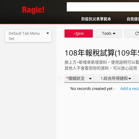
馬拉松名額轉讓
商業表單產生器
防疫抗災表單範本
自我健
Default Tab Menu
N
ew
Tools
+
Set
108年報稅試算(109年5
按上方+新增來新增資料。使用說明可以
其他人不會看到你的資料，可以放心試用
+
婚姻狀況
1.綜合所得總和
No records created yet -
Add a rec