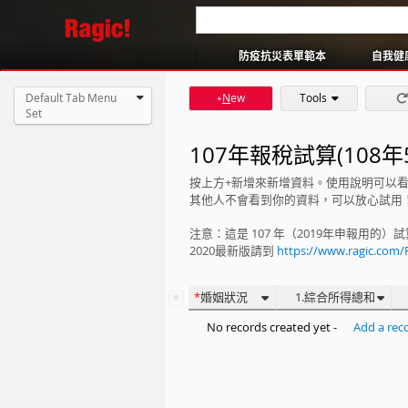
馬拉松名額轉讓
商業表單產生器
防疫抗災表單範本
自我健
Default Tab Menu
N
ew
Tools
+
Set
107年報稅試算(108年5
按上方+新增來新增資料。使用說明可以
其他人不會看到你的資料，可以放心試用
注意：這是 107 年（2019年申報用的）
2020最新版請到
https://www.ragic.com
+
婚姻狀況
1.綜合所得總和
No records created yet -
Add a rec