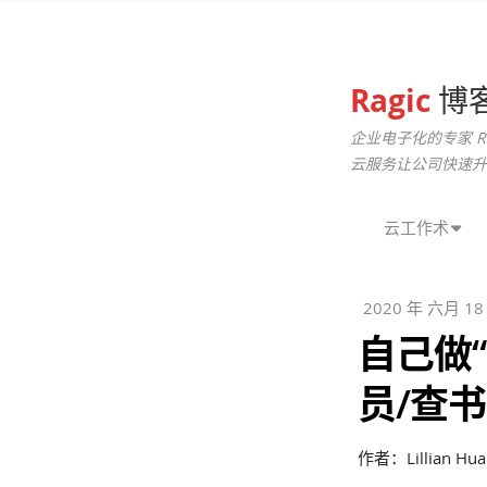
Ragic
博
企业电子化的专家 R
云服务让公司快速升
云工作术
2020 年 六月 18
自己做
员/查
作者：Lillian Hua