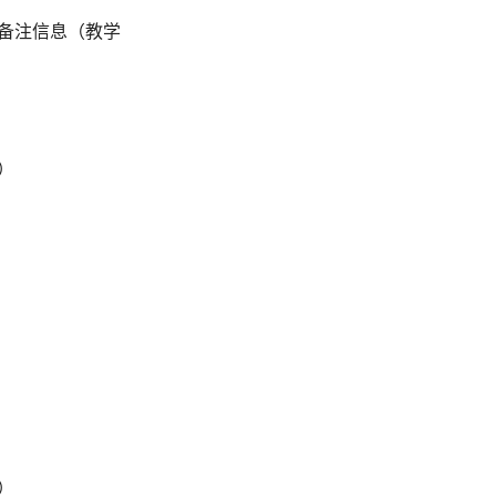
备注信息（教学
）
）