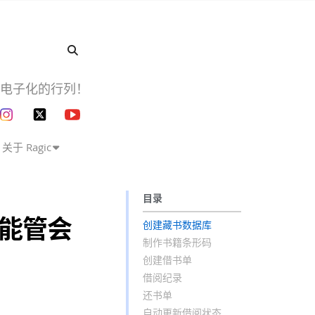
企业电子化的行列！
关于 Ragic
目录
/能管会
创建藏书数据库
制作书籍条形码
创建借书单
借阅纪录
还书单
自动更新借阅状态