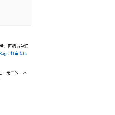
檔后，再把表单汇
Ragic 打造专属
独一无二的一本
？