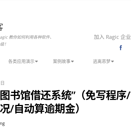
客
加入 Ragic 
agic 教你如何利用各种软件、
级！
各类应用演示
案例故事
逃离恶梦
 日
“图书馆借还系统”（免写程序
书况/自动算逾期金）
ng