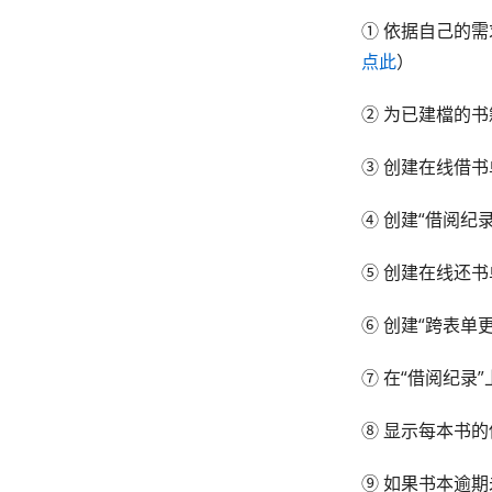
① 依据自己的
点此
）
② 为已建檔的
③ 创建在线借
④ 创建“借阅纪
⑤ 创建在线还
⑥ 创建“跨表
⑦ 在“借阅纪录
⑧ 显示每本书
⑨ 如果书本逾