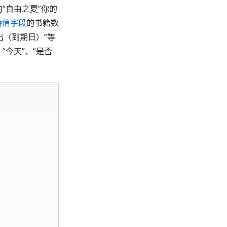
的“自由之夏”你的
特值字段
的书籍数
出（到期日）”等
今天”、“是否