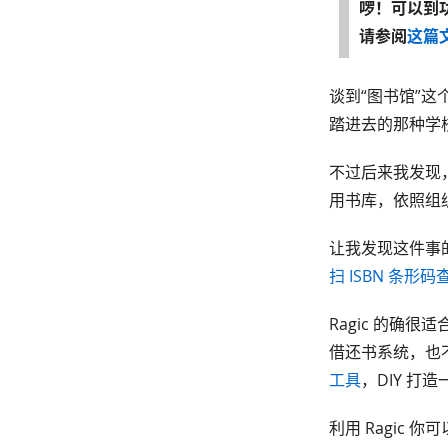
啰！可以到功
请参阅
这篇
谈到“图书馆”
踏进去的那种学校
不过后来我发现，
用书库，依照组
让我发现这件事的，
扫 ISBN 条形码
Ragic 的确
借还书系统，也不
工具
，DIY 
利用 Ragic