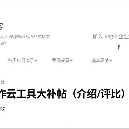
客
加入 Ragic 
agic 教你如何利用各种软件、
级！
各类应用演示
案例故事
逃离恶梦
 日
作云工具大补帖（介绍/评比
ng