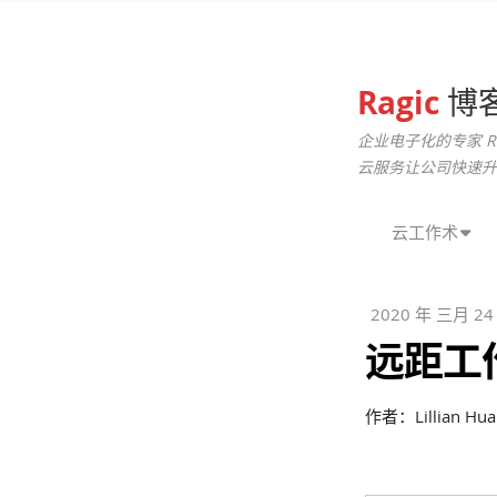
Ragic
博
企业电子化的专家 R
云服务让公司快速升
云工作术
2020 年 三月 24
远距工
作者：Lillian Hua