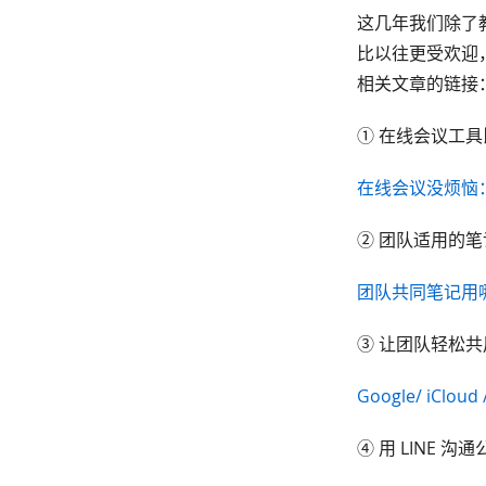
这几年我们除了教
比以往更受欢迎
相关文章的链接
① 在线会议工
在线会议没烦恼：Sky
② 团队适用的
团队共同笔记用哪些软件
③ 让团队轻松
Google/ iClo
④ 用 LINE 