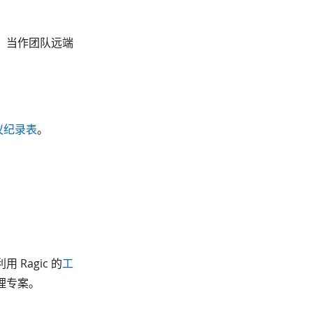
，当作团队远端
议纪录表
。
 Ragic 的
工
理专案。