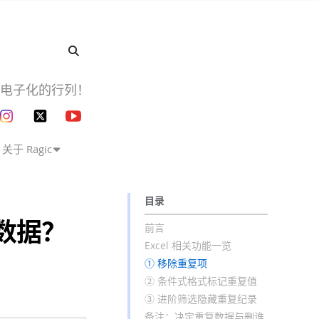
企业电子化的行列！
关于 Ragic
目录
复数据？
前言
Excel 相关功能一览
① 移除重复项
② 条件式格式标记重复值
③ 进阶筛选隐藏重复纪录
备注：决定重复数据与删谁