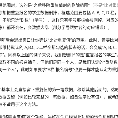
段范围时，选的是“之后移除重复值时的删除范围”
（不是“比对重
想把重复报名的学生数据删掉，框选范围要包括 A, B, C, D 
。不能只选“B 栏”（学号），这样只有学号那栏会被删掉、对应
等）都还会在，会数据大乱（部分学号跟姓名的对应错误）。
复项”后会退出窗口让你确认“比对重复值”的范围。此时，若要比
持默认的 A,B,C,D,...栏全都勾选的状态的话，会变成“A, B, C
除”。同样以上图的例子来说，我们想删掉的是“重复报名的学生
获取不同的报名编号，但他们是同一个人，是我们认定的“重复
同一个人”，此时如果要求“A栏 报名编号”也要一样才能认定为
项”基本上会直接留下重复值的第一笔数据，移除其他后面的。这
数据去留（例如比较完整的一笔数据，如备注字段有值），或希
较不适用于这个方法。
用“移除重复值”这个功能，最好在你已经对此功能的运作机制很