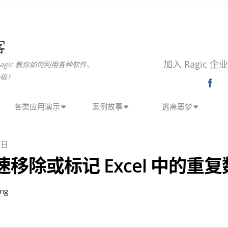
客
加入 Ragic 
agic 教你如何利用各种软件、
级！
各类应用演示
案例故事
逃离恶梦
 日
移除或标记 Excel 中的重
ng