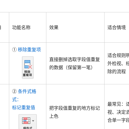
归
功能名称
效果
适合情境
①
移除重复项
适合规则
直接删掉选取字段值重复
外检视、
的数据（保留第一笔）
除的流程
②
条件式格
式：
最常见：
标记重复值
把字段值重复的地方标记
视、决定
上色
合单一字