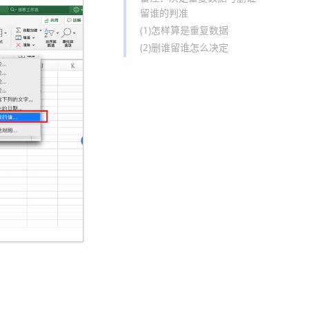
留谁的判准
(1)怎样算是重复数据
(2)删谁留谁怎么决定