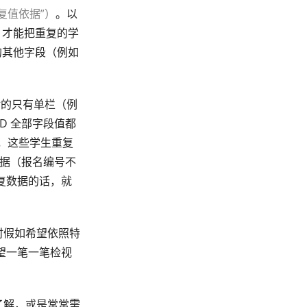
复值依据”）
。以
栏，才能把重复的学
的其他字段（例如
对的只有单栏（例
, D 全部字段值都
”，这些学生重复
数据（报名编号不
重复数据的话，就
时假如希望依照特
望一笔一笔检视
了解，或是常常需