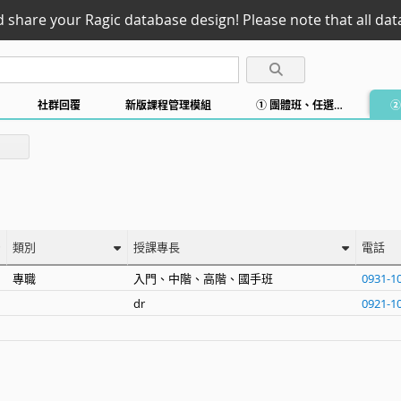
d share your Ragic database design! Please note that all data
社群回覆
新版課程管理模組
① 團體班、任選時段上課
類別
授課專長
電話
專職
入門、中階、高階、國手班
0931-1
dr
0921-1