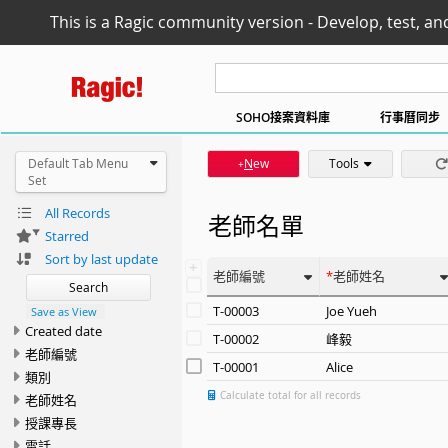
This is a Ragic community version - Develop, test, an
SOHO接案資料庫
行事曆同步
Default Tab Menu
N
ew
Tools
+
Set
All Records
老師名單
Starred
Sort by last update
+
老師編號
老師姓名
Search
T-00003
Joe Yueh
Save as View
Created date
T-00002
峰毅
老師編號
T-00001
Alice
類別
Calculate total for all records
老師姓名
授課專長
電話