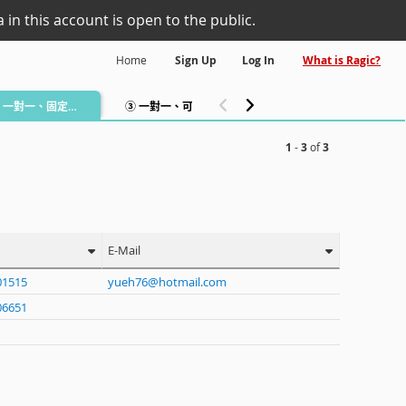
 in this account is open to the public.
Home
Sign Up
Log In
What is Ragic?
Repo
② 一對一、固定週期上課
③ 一對一、可隨時預約
學生成績管理1
1
-
3
of
3
E-Mail
01515
yueh76@hotmail.com
06651