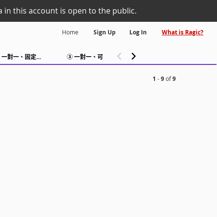
 in this account is open to the public.
Home
Sign Up
Log In
What is Ragic?
Repo
② 一對一、固定週期上課
③ 一對一、可隨時預約
學生成績管理1
1
-
9
of
9