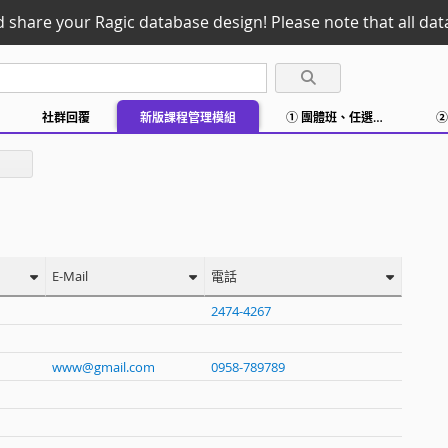
d share your Ragic database design! Please note that all data
社群回覆
新版課程管理模組
① 團體班、任選時段上課
E-Mail
電話
2474-4267
www@gmail.com
0958-789789