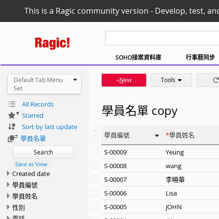
This is a Ragic community version - Develop, test, an
SOHO接案資料庫
行事曆同步
Default Tab Menu
N
ew
Tools
+
Set
All Records
學員名單 copy
Starred
Sort by last update
+
學員編號
學員姓名
學員名單
S-00009
Yeung
Search
Save as View
S-00008
wang
Created date
S-00007
李曉華
學員編號
S-00006
Lisa
學員姓名
S-00005
JOHN
性別
電話