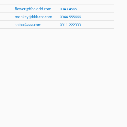
flower@ffaa.ddd.com
0343-4565
monkey@kkk.ccc.com
0944-555666
shiba@aaa.com
0911-222333