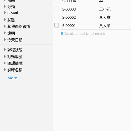
S-00004
44
分類
S-00003
王小花
E-Mail
S-00002
李大猴
狀態
S-00001
黃大柴
其他聯絡管道
說明
Calculate total for all records
今天日期
課程狀態
訂購編號
開課編號
課程名稱
More