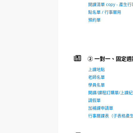
開課清單 copy - 產生
點名單 / 行事曆用
預約單
② 一對一、固定週
上課地點
老師名單
學員名單
開課/課程訂購單/上課
請假單
加補課申請單
行事曆課表（子表格產