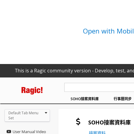
Open with Mobil
This is a Ragic community version - Develop, test, an
SOHO接案資料庫
行事曆同步
Default Tab Menu
Set
SOHO接案資料庫
User Manual Video
接案資料