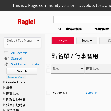
This is a Ragic community version - Develop, test, an
SOHO接案資料庫
行事曆同步
Default Tab Menu
N
ew
Tools
+
Set
All Records
點名單 / 行事曆用
Starred
Sort by last update
+
編號
開課編號
Search
Save as View
Created date
編號
C-00011-1
C-00011
開課編號
開始日期時間
結束日期時間
課程名稱