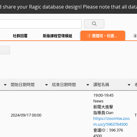
d share your Ragic database design! Please note that all data
社群回覆
新版課程管理模組
① 團體班、任選時段上課
開始日期時間
結束日期時間
課程名稱
19:00-19:45
News
新聞大進擊
指導員:Dan
2024/09/17 00:00
T
https://zoomtw.zoo
m.us/j/5963764500
會議ID：596 376
4500