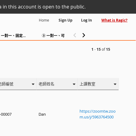
 in this account is open to the public.
Home
Sign Up
Log In
What is Ragic?
Repo
② 一對一、固定週期上課
③ 一對一、可隨時預約
學生成績管理1
1
-
15
of
15
老師編號
老師姓名
上課教室
https://zoomtw.zoo
-00007
Dan
m.us/j/5963764500