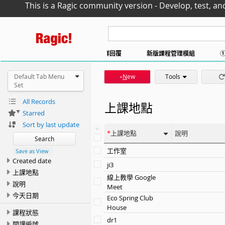
This is a Ragic community version - Develop, test, an
案資料庫
行事曆同步
社群回覆
新版課程管理模組
Default Tab Menu
N
ew
Tools
+
Set
All Records
上課地點
Starred
Sort by last update
+
上課地點
說明
Search
工作室
Save as View
Created date
ji3
上課地點
線上教學 Google
說明
Meet
今天日期
Eco Spring Club
House
課程狀態
dr1
開課編號