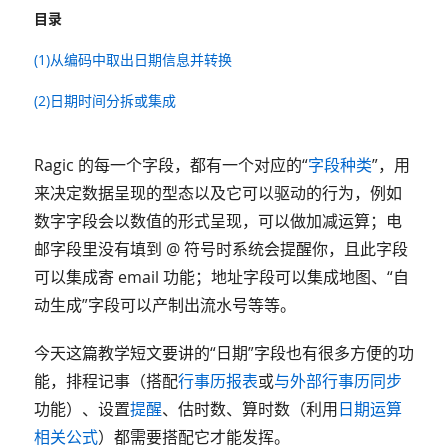
目录
(1)从编码中取出日期信息并转换
(2)日期时间分拆或集成
Ragic 的每一个字段，都有一个对应的“
字段种类
”，用
来决定数据呈现的型态以及它可以驱动的行为，例如
数字字段会以数值的形式呈现，可以做加减运算；电
邮字段里没有填到 @ 符号时系统会提醒你，且此字段
可以集成寄 email 功能；地址字段可以集成地图、“自
动生成”字段可以产制出流水号等等。
今天这篇教学短文要讲的“日期”字段也有很多方便的功
能，排程记事（搭配
行事历报表
或
与外部行事历同步
功能）、设置
提醒
、估时数、算时数（利用
日期运算
相关公式
）都需要搭配它才能发挥。