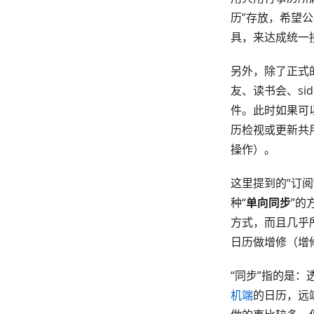
历”存放，希望
具，来达成统一
另外，除了正式
友、读书会、si
件。此时如果可
历检视或更新共
操作）。
这里提到的“订阅
种“
单向同步
”的
方式，而且几乎
日历做增修（增
“同步”指的是：透过
机端
的日历，远