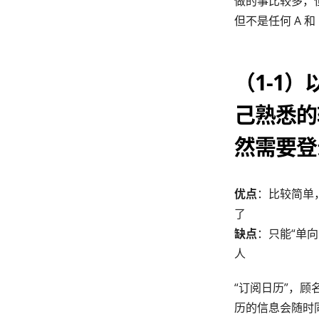
做的事比较多，但
但不是任何 A 
（1-1
己熟悉的
然需要登
优点
：比较简单
了
缺点
：只能“单
人
“订阅日历”，
历的信息会随时