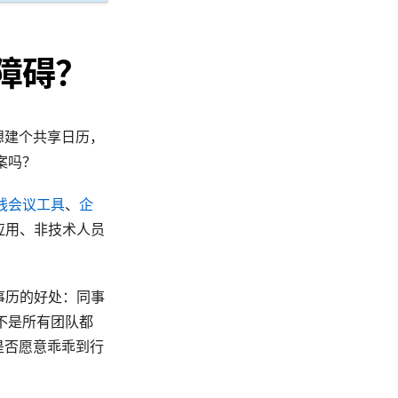
障碍？
想建个共享日历，
案吗？
线会议工具
、
企
建应用、非技术人员
事历的好处：同事
不是所有团队都
员是否愿意乖乖到行