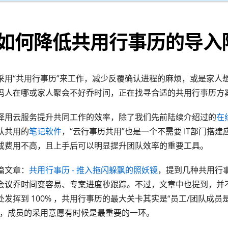
如何降低共用行事历的导入
采用“共用行事历”来工作，减少反覆确认进程的麻烦，或是家人
妈人在哪或家人聚会不好乔时间，正在找寻合适的共用行事历方
择用云服务提升共同工作的效率，除了我们先前陆续介绍过的
在
队共用的
笔记软件
，“云行事历共用”也是一个不需要 IT部门搭
或费用不高，且上手后可以明显提升团队效率的重要工具。
篇文章：
共用行事历 - 推入拖闪躲飘的照妖镜
，提到几种共用行
会议乔时间变容易、专案进度秒跟踪。不过，文章中也提到，并
发挥到 100% ，共用行事历的最大关卡其实是“员工/团队成
”，成员的采用意愿有时候是最重要的一环。