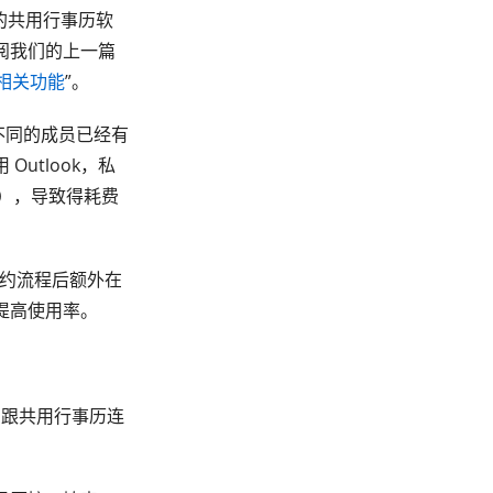
的共用行事历软
阅我们的上一篇
的相关功能
”。
不同的成员已经有
utlook，私
同步），导致得耗费
预约流程后额外在
提高使用率。
，跟共用行事历连