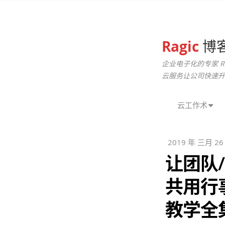
Ragic
博
企业电子化的专家 R
云服务让公司快速升
云工作术
2019 年 三月 26
让团队
共用行
教学全