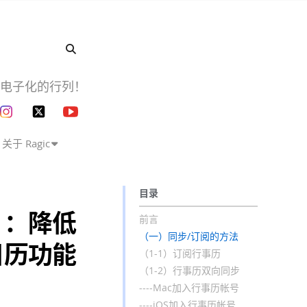
企业电子化的行列！
关于 Ragic
目录
）：降低
前言
（一）同步/订阅的方法
日历功能
（1-1）订阅行事历
（1-2）行事历双向同步
----Mac加入行事历帐号
----iOS加入行事历帐号