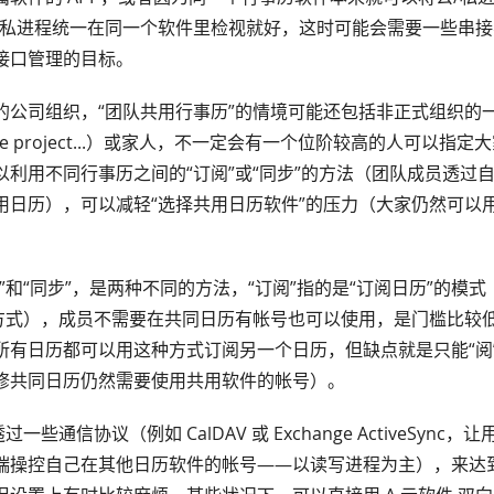
公私进程统一在同一个软件里检视就好，这时可能会需要一些串
接口管理的目标。
的公司组织，“团队共用行事历”的情境可能还包括非正式组织的
de project...）或家人，不一定会有一个位阶较高的人可以指
以利用不同行事历之间的“订阅”或“同步”的方法（团队成员透过
用日历），可以减轻“选择共用日历软件”的压力（大家仍然可以
”和“同步”，是两种不同的方法，“订阅”指的是“订阅日历”的模
方式），成员不需要在共同日历有帐号也可以使用，是门槛比较
所有日历都可以用这种方式订阅另一个日历，但缺点就是只能“阅
修共同日历仍然需要使用共用软件的帐号）。
一些通信协议（例如 CalDAV 或 Exchange ActiveSync
端操控自己在其他日历软件的帐号——以读写进程为主），来达到