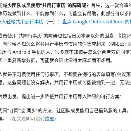
能减少团队成员使用“共用行事历”的障碍呢？
首先，选一款合适
事历能做到什么、不能做到什么，可能会有帮助，此部分可以参
人轻松共用云行事历（一）：盘点 Google/Outlook/iCloud 
成员使用“共同行事历”的障碍也包括日历本身以外的因素，例如
有时候不知怎么将共用行事历与惯用软件集成起来（例如公司用 O
le 日历与 Android 手机的人，很多就不知道要怎么让两者双向
历上重复新增数据，可能就会因此觉得太麻烦而不想用。
人就是不习惯使用任何行事历，不想要在例行的表单填写/会议
据，这些问题若没有解决，共用行事历就可能被抛到一边，无法
情境出发，提出进一步降低共用行事历导入障碍的可行方案：
历间“订阅”或“同步”的方法，让团队成员能用自己最熟悉的工具
碍。
（相关说明可跳转
这里
）