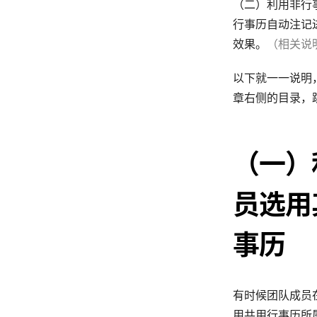
（二）利用非行
行事历自动注记
效果。
（相关说
以下就一一说明
章右侧的目录，
（一）
员选用
事历
有时候团队成员
用共用行事历所