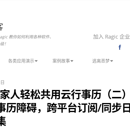
客
加入 Ragic 
agic 教你如何利用各种软件、
级！
各类应用演示
案例故事
逃离恶梦
 日
/家人轻松共用云行事历（二
事历障碍，跨平台订阅/同步
集