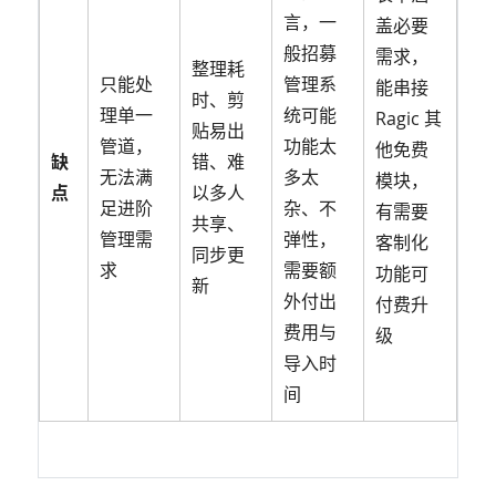
言，一
盖必要
般招募
需求，
整理耗
只能处
管理系
能串接
时、剪
理单一
统可能
Ragic 其
贴易出
管道，
功能太
他免费
缺
错、难
无法满
多太
模块，
点
以多人
足进阶
杂、不
有需要
共享、
管理需
弹性，
客制化
同步更
求
需要额
功能可
新
外付出
付费升
费用与
级
导入时
间