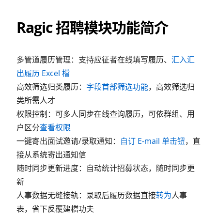
Ragic 招聘模块功能简介
多管道履历管理：支持应征者在线填写履历、
汇入汇
出履历 Excel 檔
高效筛选归类履历：
字段首部筛选功能
，高效筛选归
类所需人才
权限控制：可多人同步在线查询履历，可依群组、用
户区分
查看权限
一键寄出面试邀请/录取通知：
自订 E-mail 单击钮
，直
接从系统寄出通知信
随时同步更新进度：自动统计招募状态，随时同步更
新
人事数据无缝接轨：录取后履历数据直接
转为
人事
表，省下反覆建檔功夫