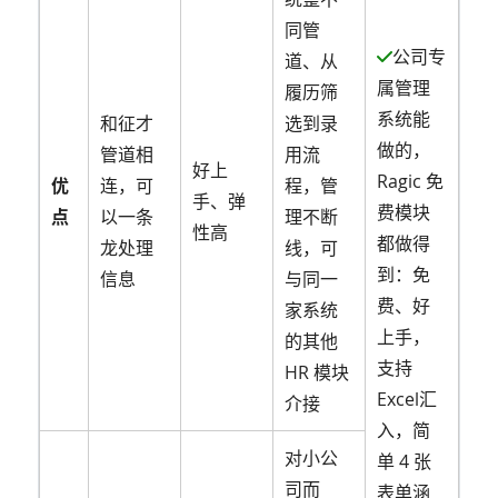
同管
公司专
道、从
属管理
履历筛
系统能
和征才
选到录
做的，
管道相
用流
好上
Ragic 免
优
连，可
程，管
手、弹
费模块
点
以一条
理不断
性高
都做得
龙处理
线，可
到：免
信息
与同一
费、好
家系统
上手，
的其他
支持
HR 模块
Excel汇
介接
入，简
对小公
单 4 张
司而
表单涵