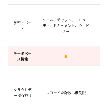
メー
ャッ
メール、チャット、コミュニ
学習サポー
ミ
ティ、ドキュメント、ウェビ
ト
ィ、
ナー
メン
ェ
データベー
ス機能
基本
では
ザー
クラウドデ
年間
レコード登録数は無制限
ータ保存
?
まで
量の
で