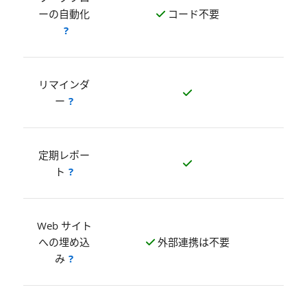
トな
ーの自動化
コード不要
対応
?
制
ス
リマインダ
トの
ー
?
ス
定期レポー
トの
ト
?
Web サイト
Web
への埋め込
外部連携は不要
の有
み
?
オ