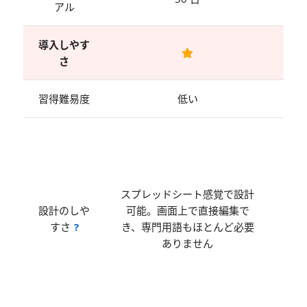
アル
導入しやす
さ
習得難易度
低い
ダイ
中心
方式
の画
スプレッドシート感覚で設計
定ウ
設計のしや
可能。画面上で直接編集で
ウを
すさ
?
き、専門用語もほとんど必要
しな
ありません
める
あり
用語