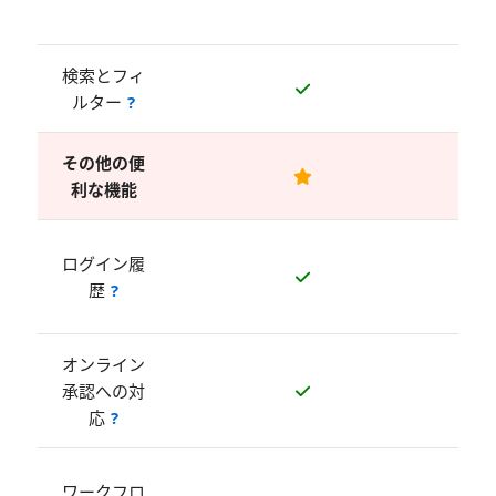
が必
検索とフィ
ルター
?
その他の便
利な機能
ス
ログイン履
トの
歴
?
オンライン
ス
承認への対
トの
応
?
ス
ワークフロ