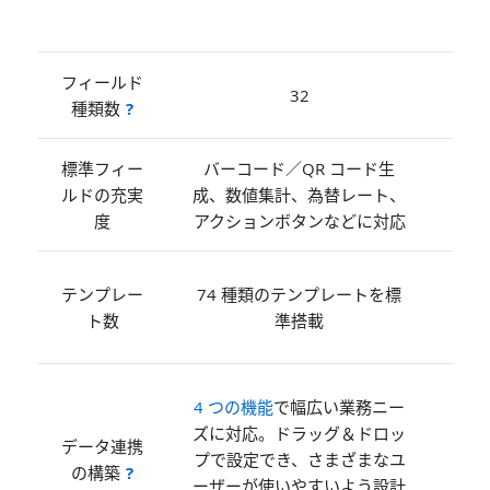
フィールド
32
種類数
?
標準フィー
バーコード／QR コード生
基本
ルドの充実
成、数値集計、為替レート、
ィー
度
アクションボタンなどに対応
6 
テンプレー
74 種類のテンプレートを標
ター
ト数
準搭載
複数
4 つの機能
で幅広い業務ニー
を組
ズに対応。ドラッグ＆ドロッ
データ連携
せて
プで設定でき、さまざまなユ
の構築
?
ニー
ーザーが使いやすいよう設計