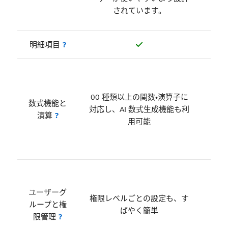
応す
されています。
の
明細項目
?
10
上の
00 種類以上の関数・演算子に
算子
数式機能と
対応し、AI 数式生成機能も利
し、
演算
?
用可能
分で
る必
り
高度
設定
ユーザーグ
権限レベルごとの設定も、す
追加
ループと権
ばやく簡単
作業
限管理
?
の数