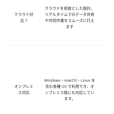
用の
クラウドを前提とした設計。
比
クラウド対
リアルタイムでのデータ共有
く、
応
?
や共同作業をスムーズに行え
よっ
ます
用体
雑に
す
もと
iO
とし
プレ
用に
Windows、macOS、Linux を
あり
オンプレミ
含む各種 OS で利用でき、オ
ス対応
ンプレミス版にも対応してい
Win
ます。
ma
Lin
幅広