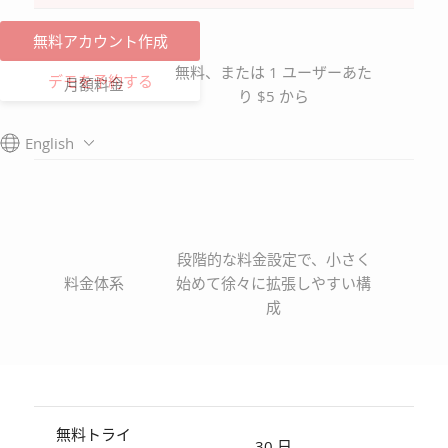
1 
無料アカウント作成
あた
無料、または 1 ユーザーあた
デモを予約する
月額料金
$20
り $5 から
低 
ー
English
価格
上が
きく
段階的な料金設定で、小さく
に必
料金体系
始めて徐々に拡張しやすい構
るコ
成
リソ
負担
なり
無料トライ
30 日
4