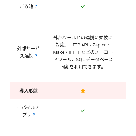
ごみ箱
?
ミス
利
Za
外部ツールとの連携に柔軟に
M
対応。HTTP API、Zapier・
IFT
外部サービ
Make・IFTTT などのノーコー
のノ
ス連携
?
ドツール、SQL データベース
ド連
同期を利用できます。
対応
ま
導入形態
モバイルア
i
プリ
?
利
クラ