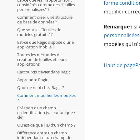
Est-ce que les "rapports" sont
forme conditio
considérés comme des "feuilles
personnalisées" ?
modifier corre
Comment créer une structure
de base de données ?
Remarque :
si 
Que sont les "feuilles de
modèles gratuits" ?
personnalisées
Est-ce que Ragic dispose d'une
modèles qui n'
application mobile ?
Toutes les méthodes de
création de feuilles et leurs
applications
Haut de page
P
Raccourcis clavier dans Ragic
Apprendre Ragic
Quoi de neuf chez Ragic ?
Comment modifier les modèles
?
Création d’un champ
d’identification (valeur unique /
clé)
Qu'est-ce que l'ID d'un champ ?
Différence entre un champ
indépendant et un champ de