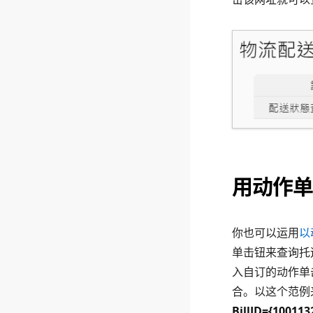
用动作单
你也可以运用
以
单击钮来查询托
入自订的动作单击
合。以这个范例
BillID={100113