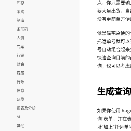
点，你只需要输
库存
要大量出货，当
采购
没有更简单方便
制造
条形码
像黑猫宅急便的
人资
托运单号就可以
专案
号自动组合起来
行销
快速查询目前的
财会
询，也可以考虑
客服
行政
生成查询
信息
研发
报表及分析
如果你使用 Ra
AI
询”表单，并在
其他
址”加上“托运