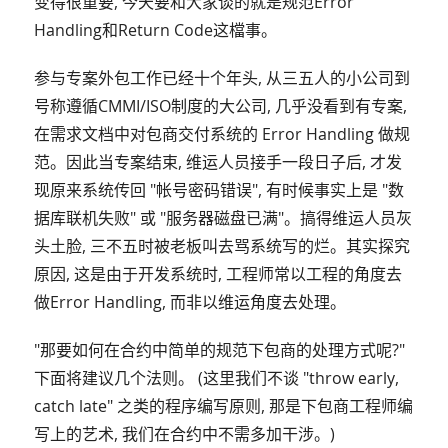
变得很重要, 今天要和大家谈的就是规范Error
Handling和Return Code这檔事。
参与专案外包工作已经十个年头, 从三五人的小公司到
号称遵循CMMI/ISO制度的大公司, 几乎没看到有专案,
在需求文档中对包商交付系统的 Error Handling 做规
范。因此当专案结束, 维运人员接手一段日子后, 才发
现原来系统传回 "帐号密码错误", 有时候事实上是 "数
据库联机失败" 或 "服务器磁盘已满"。搞得维运人员灰
头土脸, 三不五时被老板叫去骂系统写的烂。其实探究
原因, 这是由于开发系统时, 工程师常以工程的角度去
做Error Handling, 而非以维运角度去处理。
"那要如何在合约中简单的规范下包商的处理方式呢?"
下面将建议几个法则。 (这里我们不谈 "throw early,
catch late" 之类的程序编写原则, 那是下包商工程师编
写上的艺术, 我们在合约中不需多加干涉。)