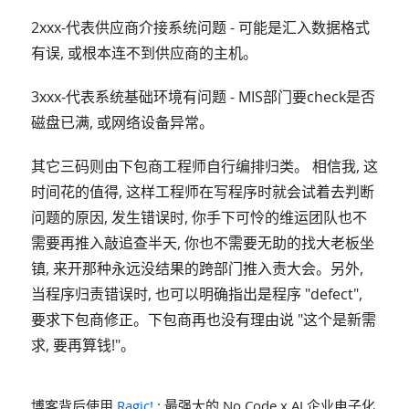
2xxx-代表供应商介接系统问题 - 可能是汇入数据格式
有误, 或根本连不到供应商的主机。
3xxx-代表系统基础环境有问题 - MIS部门要check是否
磁盘已满, 或网络设备异常。
其它三码则由下包商工程师自行编排归类。 相信我, 这
时间花的值得, 这样工程师在写程序时就会试着去判断
问题的原因, 发生错误时, 你手下可怜的维运团队也不
需要再推入敲追查半天, 你也不需要无助的找大老板坐
镇, 来开那种永远没结果的跨部门推入责大会。另外,
当程序归责错误时, 也可以明确指出是程序 "defect",
要求下包商修正。下包商再也没有理由说 "这个是新需
求, 要再算钱!"。
博客背后使用
Ragic!
: 最强大的 No Code x AI 企业电子化