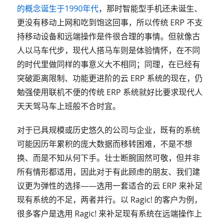
的概念诞生于1990年代
，那时智能型手机还未诞生、
更没有移动上网和吃到饱这回事，所以传统 ERP 不支
持移动设备和远端操作是件很合理的事情。但就像古
人以马车代步，现代人搭马车则是体验情怀，在不同
的时代里做同样的事意义大不相同；同理，在已经有
突破距离限制、功能更进阶的云 ERP 系统的现在，仍
勉强使用联机不便的传统 ERP 系统就好比要求现代人
天天驾马车上班般不合时宜。
对于已具规模或历史悠久的公司与企业，既有的系统
可能因历年累积的庞大数据而移转困难，不是不想
换、而是不知从何下手。壮士断腕固然可敬，但并非
所有情形都适用，因此对于有此顾虑的朋友、我们建
议更为弹性的选择——选用一套适合的云 ERP 来补足
现有系统的不足，两者并行。以 Ragic! 的客户为例，
很多客户是选用 Ragic! 来补足现有系统在远端操作上