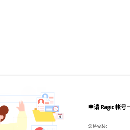
申请 Ragic 帐
您将安装：