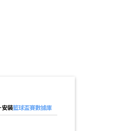
号－安装
籃球盃賽數據庫