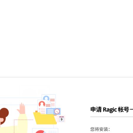
申请 Ragic 帐
您将安装：